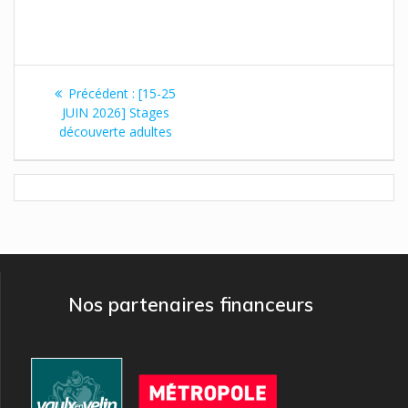
Navigation
Article
Précédent :
[15-25
de
précédent
JUIN 2026] Stages
:
découverte adultes
l’article
Nos partenaires financeurs