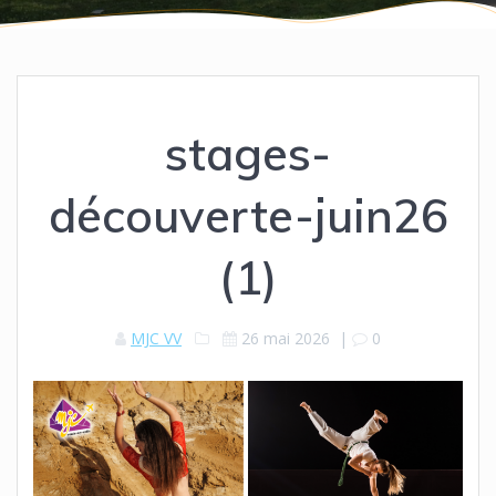
stages-
découverte-juin26
(1)
MJC VV
26 mai 2026
|
0