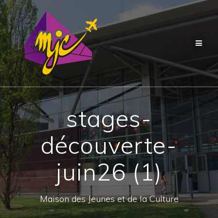
Passer
au
contenu
stages-
découverte-
juin26 (1)
Maison des Jeunes et de la Culture