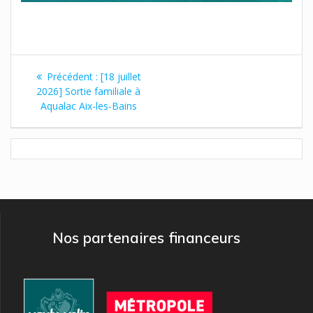
Navigation
Article
Précédent :
[18 juillet
de
précédent
2026] Sortie familiale à
:
Aqualac Aix-les-Bains
l’article
Nos partenaires financeurs