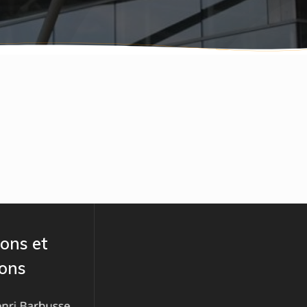
ons et
ions