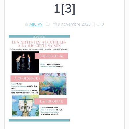
1[3]
MJC VV
9 novembre 2020
|
0