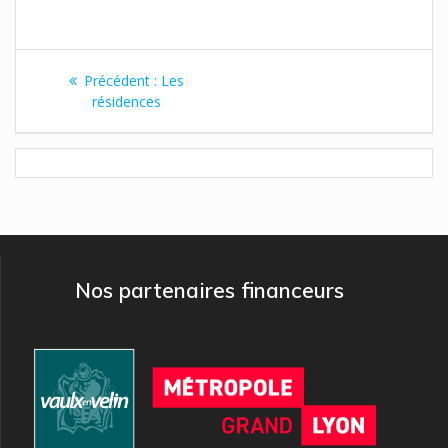
Navigation
Article
Précédent :
Les
de
précédent
résidences
:
l’article
Nos partenaires financeurs