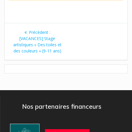
Navigation
Article
Précédent :
de
précédent
[VACANCES] Stage
:
artistiques « Des toiles et
l’article
des couleurs » (9-11 ans)
Nos partenaires financeurs